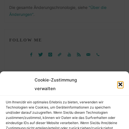
Die gesamte Änderungschronologie, siehe
"Über die
Änderungen"
.
FOLLOW ME
Cookie-Zustimmung
verwalten
Suchen
Um Ihnen/dir ein optimales Erlebnis zu bieten, verwenden wir
nach:
Technologien wie Cookies, um Geräteinformationen zu speichern
und/oder darauf zuzugreifen. Wenn Sie/du diesen Technologien
zustimmen/zustimmst, können wir Daten wie das Surfverhalten oder
eindeutige IDs auf dieser Website verarbeiten. Wenn Sie/du Ihre/deine
©2026 Der Transkribierer
Zustimmung nicht erteilen/erteilst oder zurückziehen/zurückziehst,