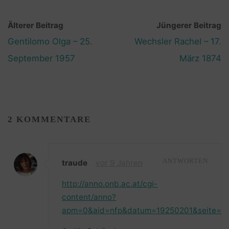
Älterer Beitrag
Jüngerer Beitrag
Gentilomo Olga – 25.
Wechsler Rachel – 17.
September 1957
März 1874
2 KOMMENTARE
traude
vor 9 Jahren
ANTWORTEN
http://anno.onb.ac.at/cgi-
content/anno?
apm=0&aid=nfp&datum=19250201&seite=