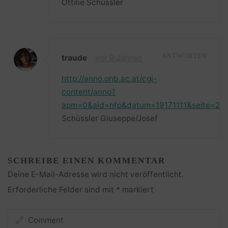
Ottilie Schüssler
traude
vor 9 Jahren
ANTWORTEN
http://anno.onb.ac.at/cgi-
content/anno?
apm=0&aid=nfp&datum=19171111&seite=22
Schüssler Giuseppe/Josef
SCHREIBE EINEN KOMMENTAR
Deine E-Mail-Adresse wird nicht veröffentlicht.
Erforderliche Felder sind mit
*
markiert