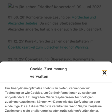
01. 06. 26: Korrigierte neue Lesung bei
Mordechai und
Alexander Jeiteles
. Da sich das Sterbedatum bei
Alexander änderte, hat sich leider auch die URL geändert.
01. 12. 25: Korrekturen der Zahlen der Bestatteten im
Überblicksartikel zum jüdischen Friedhof Währing
.
23. 11. 25: Überarbeitung, Übersetzung, Kommentare,
neues Beitragsbild, Bilder neu usw. in:
Mordechai Eidlitz,
Cookie-Zustimmung
31. Mai 1753
.
verwalten
Die gesamte Änderungschronologie, siehe
"Über die
Um Ihnen/dir ein optimales Erlebnis zu bieten, verwenden wir
Änderungen"
.
Technologien wie Cookies, um Geräteinformationen zu speichern
und/oder darauf zuzugreifen. Wenn Sie/du diesen Technologien
zustimmen/zustimmst, können wir Daten wie das Surfverhalten oder
eindeutige IDs auf dieser Website verarbeiten. Wenn Sie/du Ihre/deine
Zustimmung nicht erteilen/erteilst oder zurückziehen/zurückziehst,
FOLLOW ME