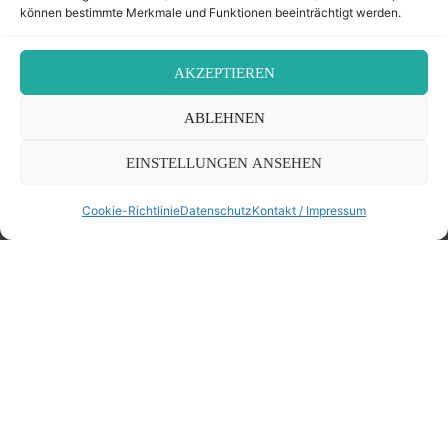
können bestimmte Merkmale und Funktionen beeinträchtigt werden.
AKZEPTIEREN
ABLEHNEN
EINSTELLUNGEN ANSEHEN
©2026 Der Transkribierer
Cookie-Richtlinie
Datenschutz
Kontakt / Impressum
Back
Kontakt / Impressum
to
Datenschutz
Cookie-Richtlinie (EU)
Top