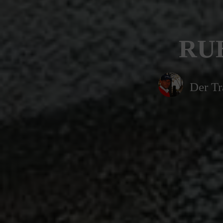
RUB
Der Tr