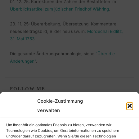
01. 12. 25: Korrekturen der Zahlen der Bestatteten im
Überblicksartikel zum jüdischen Friedhof Währing
.
23. 11. 25: Überarbeitung, Übersetzung, Kommentare,
neues Beitragsbild, Bilder neu usw. in:
Mordechai Eidlitz,
31. Mai 1753
.
Die gesamte Änderungschronologie, siehe
"Über die
Änderungen"
.
FOLLOW ME
Cookie-Zustimmung
verwalten
Um Ihnen/dir ein optimales Erlebnis zu bieten, verwenden wir
Technologien wie Cookies, um Geräteinformationen zu speichern
und/oder darauf zuzugreifen. Wenn Sie/du diesen Technologien