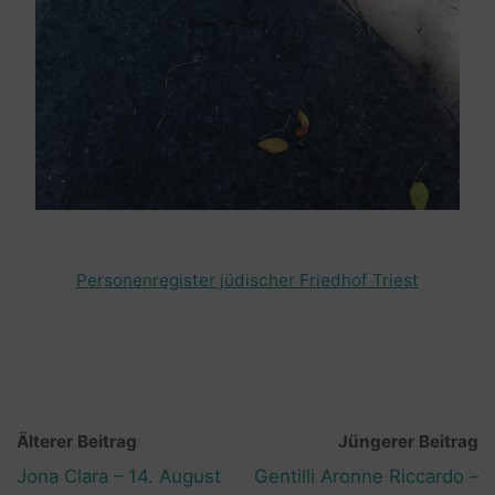
Personenregister jüdischer Friedhof Triest
Älterer Beitrag
Jüngerer Beitrag
Jona Clara – 14. August
Gentilli Aronne Riccardo –