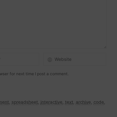
wser for next time I post a comment.
ment
,
spreadsheet
,
interactive
,
text
,
archive
,
code
,