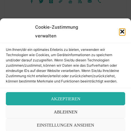
Cookie-Zustimmung
verwalten
Suchen
Um Ihnen/dir ein optimales Erlebnis zu bieten, verwenden wir
nach:
Technologien wie Cookies, um Geräteinformationen zu speichern
und/oder darauf zuzugreifen. Wenn Sie/du diesen Technologien
zustimmen/zustimmst, können wir Daten wie das Surfverhalten oder
eindeutige IDs auf dieser Website verarbeiten. Wenn Sie/du Ihre/deine
©2026 Der Transkribierer
Zustimmung nicht erteilen/erteilst oder zurückziehen/zurückziehst,
können bestimmte Merkmale und Funktionen beeinträchtigt werden.
Back
AKZEPTIEREN
Kontakt / Impressum
ABLEHNEN
to
Datenschutz
Cookie-Richtlinie (EU)
EINSTELLUNGEN ANSEHEN
Top