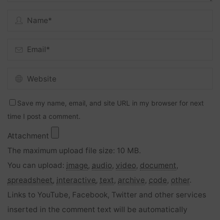
Save my name, email, and site URL in my browser for next
time I post a comment.
Attachment
The maximum upload file size: 10 MB.
You can upload:
image
,
audio
,
video
,
document
,
spreadsheet
,
interactive
,
text
,
archive
,
code
,
other
.
Links to YouTube, Facebook, Twitter and other services
inserted in the comment text will be automatically