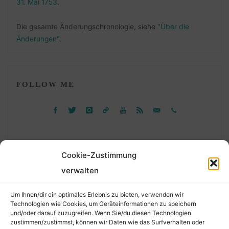
31. Mai 1753
.
Die gesamte Änderungschronologie, siehe
"Über die
Änderungen"
.
FOLLOW ME
Cookie-Zustimmung
verwalten
Suchen
Um Ihnen/dir ein optimales Erlebnis zu bieten, verwenden wir
nach:
Technologien wie Cookies, um Geräteinformationen zu speichern
und/oder darauf zuzugreifen. Wenn Sie/du diesen Technologien
zustimmen/zustimmst, können wir Daten wie das Surfverhalten oder