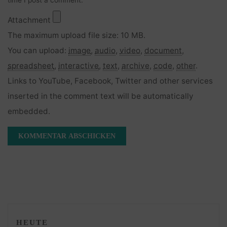
time I post a comment.
Attachment
The maximum upload file size: 10 MB.
You can upload:
image
,
audio
,
video
,
document
,
spreadsheet
,
interactive
,
text
,
archive
,
code
,
other
.
Links to YouTube, Facebook, Twitter and other services
inserted in the comment text will be automatically
embedded.
HEUTE