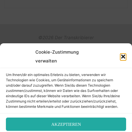
©2026 Der Transkribierer
Cookie-Zustimmung
Back
verwalten
Kontakt / Impressum
to
Um Ihnen/dir ein optimales Erlebnis zu bieten, verwenden wir
Datenschutz
Technologien wie Cookies, um Geräteinformationen zu speichern
und/oder darauf zuzugreifen. Wenn Sie/du diesen Technologien
Cookie-Richtlinie (EU)
Top
zustimmen/zustimmst, können wir Daten wie das Surfverhalten oder
eindeutige IDs auf dieser Website verarbeiten. Wenn Sie/du Ihre/deine
Zustimmung nicht erteilen/erteilst oder zurückziehen/zurückziehst,
können bestimmte Merkmale und Funktionen beeinträchtigt werden.
AKZEPTIEREN