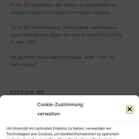
01. 12. 25: Korrekturen der Zahlen der Bestatteten im
Überblicksartikel zum jüdischen Friedhof Währing
.
23. 11. 25: Überarbeitung, Übersetzung, Kommentare,
neues Beitragsbild, Bilder neu usw. in:
Mordechai Eidlitz,
31. Mai 1753
.
Die gesamte Änderungschronologie, siehe
"Über die
Änderungen"
.
FOLLOW ME
Cookie-Zustimmung
verwalten
Um Ihnen/dir ein optimales Erlebnis zu bieten, verwenden wir
Technologien wie Cookies, um Geräteinformationen zu speichern