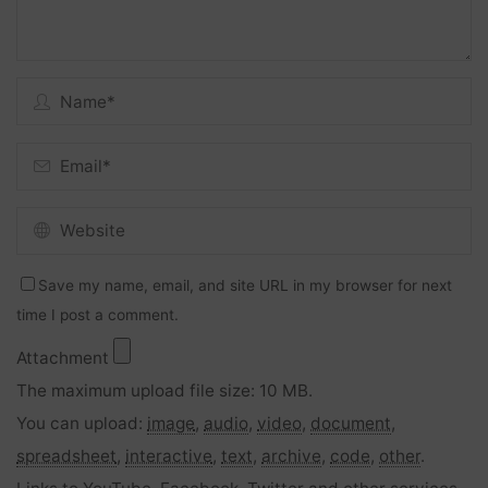
Save my name, email, and site URL in my browser for next
time I post a comment.
Attachment
The maximum upload file size: 10 MB.
You can upload:
image
,
audio
,
video
,
document
,
spreadsheet
,
interactive
,
text
,
archive
,
code
,
other
.