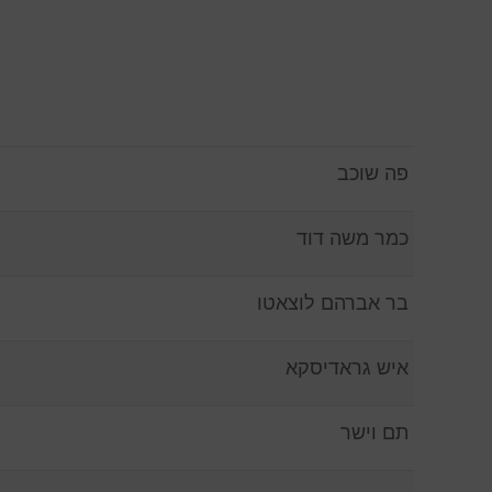
פה שוכב
כמר משה דוד
בר אברהם לוצאטו
איש גראדיסקא
תם וישר