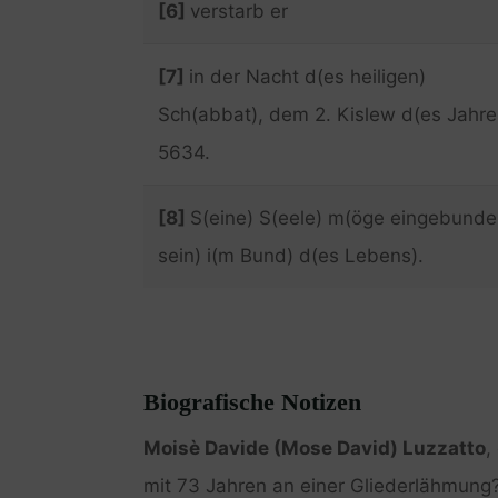
[6]
verstarb er
[7]
in der Nacht d(es heiligen)
Sch(abbat), dem 2. Kislew d(es Jahre
5634.
[8]
S(eine) S(eele) m(öge eingebunde
sein) i(m Bund) d(es Lebens).
Biografische Notizen
Moisè Davide (Mose David) Luzzatto
,
mit 73 Jahren an einer Gliederlähmung