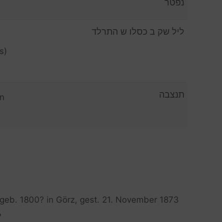
נפטר
ליל שק ב כסלו ש התרלד
s)
תנצבה
n
 geb. 1800? in Görz, gest. 21. November 1873
?