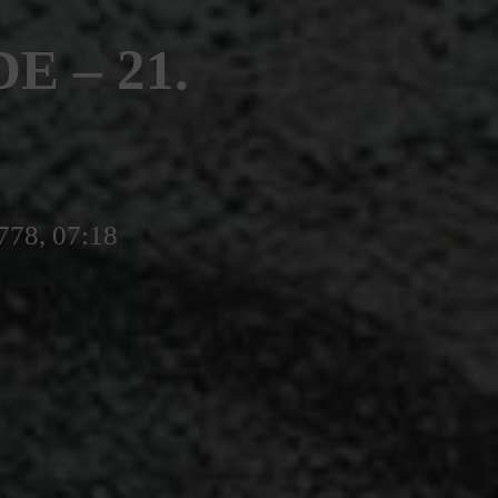
 – 21.
5778, 07:18