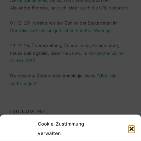
Alexander Jeiteles
. Da sich das Sterbedatum bei
Alexander änderte, hat sich leider auch die URL geändert.
01. 12. 25: Korrekturen der Zahlen der Bestatteten im
Überblicksartikel zum jüdischen Friedhof Währing
.
23. 11. 25: Überarbeitung, Übersetzung, Kommentare,
neues Beitragsbild, Bilder neu usw. in:
Mordechai Eidlitz,
31. Mai 1753
.
Die gesamte Änderungschronologie, siehe
"Über die
Änderungen"
.
FOLLOW ME
Cookie-Zustimmung
verwalten