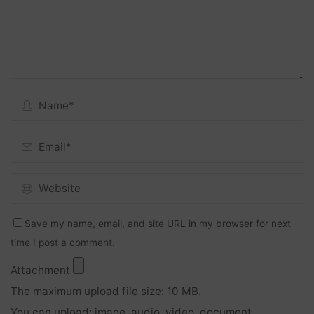
Save my name, email, and site URL in my browser for next
time I post a comment.
Attachment
The maximum upload file size: 10 MB.
You can upload:
image
,
audio
,
video
,
document
,