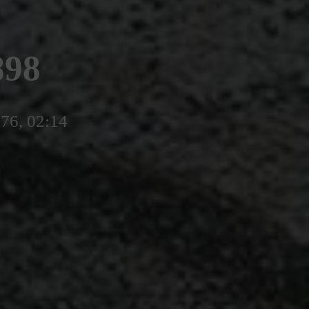
898
776, 02:14