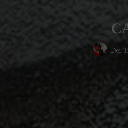
CA
Der T