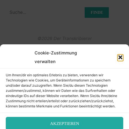
Suchen
nach:
©2026 Der Transkribierer
Cookie-Zustimmung
Back
verwalten
Kontakt / Impressum
to
Um Ihnen/dir ein optimales Erlebnis zu bieten, verwenden wir
Datenschutz
Technologien wie Cookies, um Geräteinformationen zu speichern
und/oder darauf zuzugreifen. Wenn Sie/du diesen Technologien
Cookie-Richtlinie (EU)
Top
zustimmen/zustimmst, können wir Daten wie das Surfverhalten oder
eindeutige IDs auf dieser Website verarbeiten. Wenn Sie/du Ihre/deine
Zustimmung nicht erteilen/erteilst oder zurückziehen/zurückziehst,
können bestimmte Merkmale und Funktionen beeinträchtigt werden.
AKZEPTIEREN