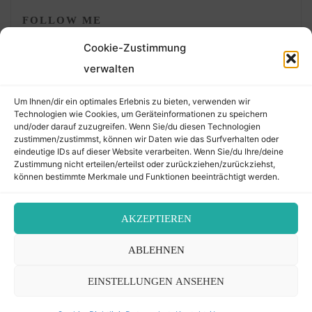
FOLLOW ME
Cookie-Zustimmung
verwalten
Um Ihnen/dir ein optimales Erlebnis zu bieten, verwenden wir
Technologien wie Cookies, um Geräteinformationen zu speichern
und/oder darauf zuzugreifen. Wenn Sie/du diesen Technologien
zustimmen/zustimmst, können wir Daten wie das Surfverhalten oder
eindeutige IDs auf dieser Website verarbeiten. Wenn Sie/du Ihre/deine
©2026 Der Transkribierer
Zustimmung nicht erteilen/erteilst oder zurückziehen/zurückziehst,
können bestimmte Merkmale und Funktionen beeinträchtigt werden.
Back
AKZEPTIEREN
Kontakt / Impressum
ABLEHNEN
to
Datenschutz
Cookie-Richtlinie (EU)
EINSTELLUNGEN ANSEHEN
Top