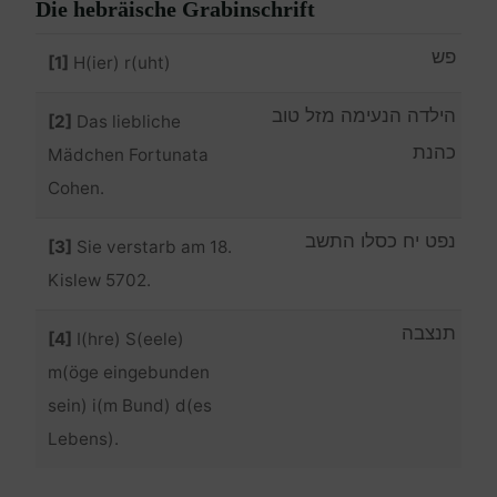
Die hebräische Grabinschrift
פש
[1]
H(ier) r(uht)
הילדה הנעימה מזל טוב
[2]
Das liebliche
כהנת
Mädchen Fortunata
Cohen.
נפט יח כסלו התשב
[3]
Sie verstarb am 18.
Kislew 5702.
תנצבה
[4]
I(hre) S(eele)
m(öge eingebunden
sein) i(m Bund) d(es
Lebens).