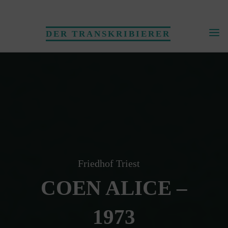
Skip
to
DER TRANSKRIBIERER
content
Friedhof Triest
COEN ALICE –
1973