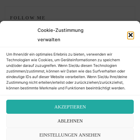
FOLLOW ME
Cookie-Zustimmung
verwalten
Um Ihnen/dir ein optimales Erlebnis zu bieten, verwenden wir
Technologien wie Cookies, um Geräteinformationen zu speichern
und/oder darauf zuzugreifen. Wenn Sie/du diesen Technologien
zustimmen/zustimmst, können wir Daten wie das Surfverhalten oder
eindeutige IDs auf dieser Website verarbeiten. Wenn Sie/du Ihre/deine
©2026 Der Transkribierer
Zustimmung nicht erteilen/erteilst oder zurückziehen/zurückziehst,
können bestimmte Merkmale und Funktionen beeinträchtigt werden.
Back
AKZEPTIEREN
Kontakt / Impressum
ABLEHNEN
to
Datenschutz
Cookie-Richtlinie (EU)
EINSTELLUNGEN ANSEHEN