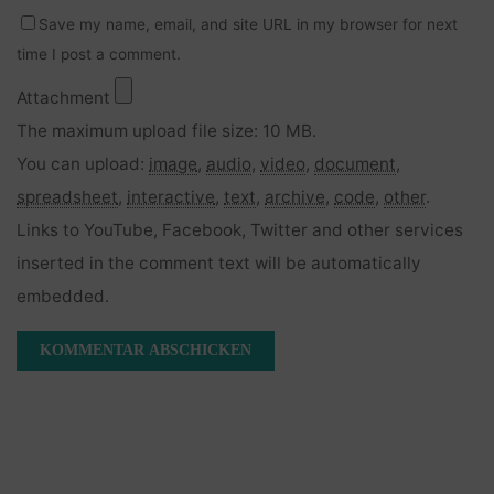
Save my name, email, and site URL in my browser for next
time I post a comment.
Attachment
The maximum upload file size: 10 MB.
You can upload:
image
,
audio
,
video
,
document
,
spreadsheet
,
interactive
,
text
,
archive
,
code
,
other
.
Links to YouTube, Facebook, Twitter and other services
inserted in the comment text will be automatically
embedded.