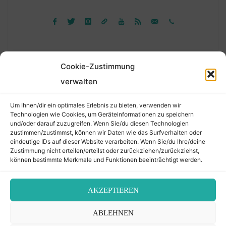
Cookie-Zustimmung
verwalten
Suchen
Um Ihnen/dir ein optimales Erlebnis zu bieten, verwenden wir
nach:
Technologien wie Cookies, um Geräteinformationen zu speichern
und/oder darauf zuzugreifen. Wenn Sie/du diesen Technologien
zustimmen/zustimmst, können wir Daten wie das Surfverhalten oder
eindeutige IDs auf dieser Website verarbeiten. Wenn Sie/du Ihre/deine
©2026 Der Transkribierer
Zustimmung nicht erteilen/erteilst oder zurückziehen/zurückziehst,
können bestimmte Merkmale und Funktionen beeinträchtigt werden.
Back
AKZEPTIEREN
Kontakt / Impressum
ABLEHNEN
to
Datenschutz