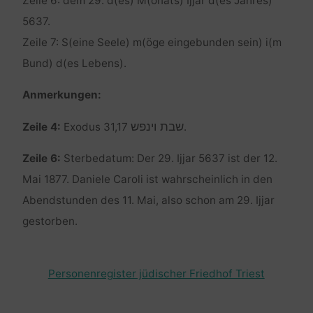
Zeile 6: dem 29. d(es) M(onats) Ijjar d(es Jahres)
5637.
Zeile 7: S(eine Seele) m(öge eingebunden sein) i(m
Bund) d(es Lebens).
Anmerkungen:
שבת וינפש
Zeile 4:
Exodus 31,17
.
Zeile 6:
Sterbedatum: Der 29. Ijjar 5637 ist der 12.
Mai 1877. Daniele Caroli ist wahrscheinlich in den
Abendstunden des 11. Mai, also schon am 29. Ijjar
gestorben.
Personenregister jüdischer Friedhof Triest