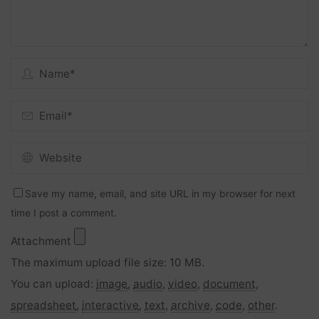
Save my name, email, and site URL in my browser for next
time I post a comment.
Attachment
The maximum upload file size: 10 MB.
You can upload:
image
,
audio
,
video
,
document
,
spreadsheet
,
interactive
,
text
,
archive
,
code
,
other
.