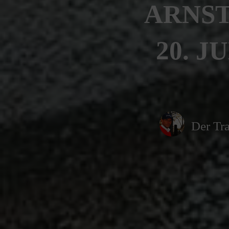
ARNST
20. J
Der Tra