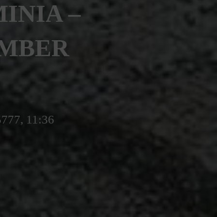
INIA –
VEMBER
5777, 11:36