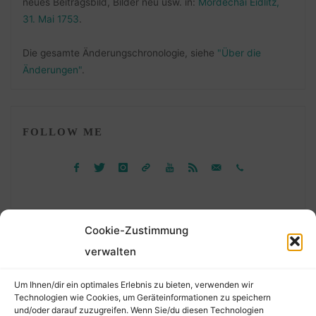
neues Beitragsbild, Bilder neu usw. in:
Mordechai Eidlitz,
31. Mai 1753
.
Die gesamte Änderungschronologie, siehe
"Über die
Änderungen"
.
FOLLOW ME
Cookie-Zustimmung
verwalten
Suchen
Um Ihnen/dir ein optimales Erlebnis zu bieten, verwenden wir
nach:
Technologien wie Cookies, um Geräteinformationen zu speichern
und/oder darauf zuzugreifen. Wenn Sie/du diesen Technologien