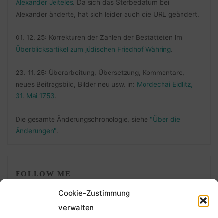
Alexander Jeiteles
. Da sich das Sterbedatum bei
Alexander änderte, hat sich leider auch die URL geändert.
01. 12. 25: Korrekturen der Zahlen der Bestatteten im
Überblicksartikel zum jüdischen Friedhof Währing
.
23. 11. 25: Überarbeitung, Übersetzung, Kommentare,
neues Beitragsbild, Bilder neu usw. in:
Mordechai Eidlitz,
31. Mai 1753
.
Die gesamte Änderungschronologie, siehe
"Über die
Änderungen"
.
FOLLOW ME
Cookie-Zustimmung
verwalten