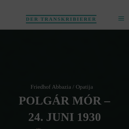
Skip
to
DER TRANSKRIBIERER
content
Friedhof Abbazia / Opatija
POLGÁR MÓR –
24. JUNI 1930