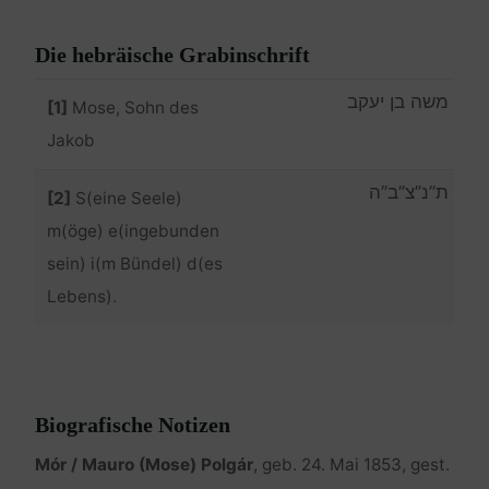
Die hebräische Grabinschrift
משה בן יעקב
[1]
Mose, Sohn des
Jakob
ת”נ”צ”ב”ה
[2]
S(eine Seele)
m(öge) e(ingebunden
sein) i(m Bündel) d(es
Lebens).
Biografische Notizen
Mór / Mauro (Mose) Polgár
, geb. 24. Mai 1853, gest.