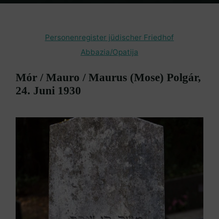
Home
en passant
Friedhof Abbazia / Opatija
Polgár Mór – 24.
Juni 1930
Personenregister jüdischer Friedhof
Abbazia/Opatija
Mór / Mauro / Maurus (Mose) Polgár,
24. Juni 1930