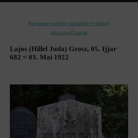
Home
en passant
Friedhof Abbazia / Opatija
Grosz Lajos – 03.
Mai 1922
Personenregister jüdischer Friedhof
Abbazia/Opatija
Lajos (Hillel Juda) Grosz, 05. Ijjar
682 = 03. Mai 1922