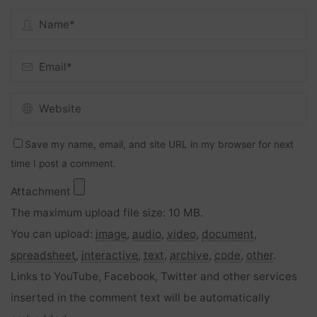
Save my name, email, and site URL in my browser for next
time I post a comment.
Attachment
The maximum upload file size: 10 MB.
You can upload:
image
,
audio
,
video
,
document
,
spreadsheet
,
interactive
,
text
,
archive
,
code
,
other
.
Links to YouTube, Facebook, Twitter and other services
inserted in the comment text will be automatically