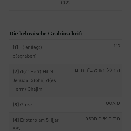
1922
Die hebräische Grabinschrift
פ”נ
[1]
H(ier liegt)
b(egraben)
ה הלל יהודא ב”ר חיים
[2]
d(er Herr) Hillel
Jehuda, S(ohn) d(es
Herrn) Chajim
גראסס
[3]
Grosz.
מת ה אייר תרפב
[4]
Er starb am 5. Ijjar
682.