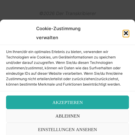
©2026 Der Transkribierer
Cookie-Zustimmung
Back
verwalten
Kontakt / Impressum
to
Um Ihnen/dir ein optimales Erlebnis zu bieten, verwenden wir
Datenschutz
Technologien wie Cookies, um Geräteinformationen zu speichern
und/oder darauf zuzugreifen. Wenn Sie/du diesen Technologien
Cookie-Richtlinie (EU)
Top
zustimmen/zustimmst, können wir Daten wie das Surfverhalten oder
eindeutige IDs auf dieser Website verarbeiten. Wenn Sie/du Ihre/deine
Zustimmung nicht erteilen/erteilst oder zurückziehen/zurückziehst,
können bestimmte Merkmale und Funktionen beeinträchtigt werden.
AKZEPTIEREN
ABLEHNEN
EINSTELLUNGEN ANSEHEN