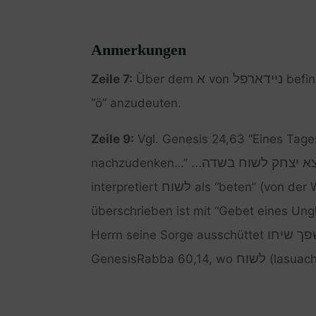
Anmerkungen
ניידארפל
א
Zeile 7:
Über dem
von
befin
“ö” anzudeuten.
Zeile 9:
Vgl. Genesis 24,63 “Eines Tage
יצא יצחק לשוח בשדה
nachzudenken…”
לשוח
interpretiert
als “beten” (von der
überschrieben ist mit “Gebet eines Ung
…ך שיחו
Herrn seine Sorge ausschüttet
לשוח
GenesisRabba 60,14, wo
(lasuach