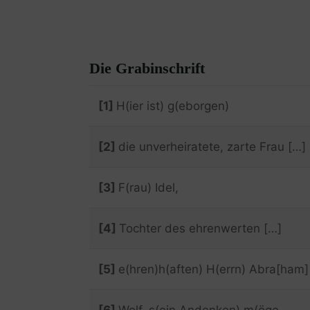
Die Grabinschrift
[1]
H(ier ist) g(eborgen)
[2]
die unverheiratete, zarte Frau […]
[3]
F(rau) Idel,
[4]
Tochter des ehrenwerten […]
[5]
e(hren)h(aften) H(errn) Abra[ham]
[6]
Wolf, s(ein Andenken) m(öge