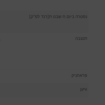
נפטרה ביום ח שבט ת[רנד לפ”ק]
תנצבה
n
פראחניק
וויען