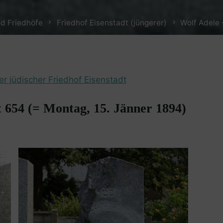
d Friedhöfe
Friedhof Eisenstadt (jüngerer)
Wolf Adele 
er jüdischer Friedhof Eisenstadt
t 654 (= Montag, 15. Jänner 1894)