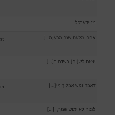
מניידארפל
א
חרי מלאת שנה מרא[ה…]
st
י
צאת לש[וח] בשדה ב[…]
ד
אבה נפש אבליך מי[…]
um
ל
נצח לא ימוש שמך, ו[…]