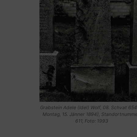
Grabstein Adele (Idel) Wolf, 08. Schvat 654
Montag, 15. Jänner 1894), Standortnumme
611, Foto: 1993