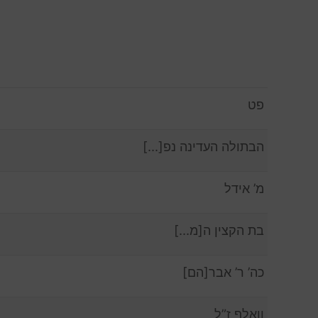
פט
הבתולה העדינה נפ[…]
מ’ אידל
בת הקצין ה[מ…]
כה’ ר’ אבר[הם]
וואלף ז”ל