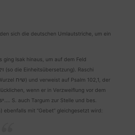
den sich die deutschen Umlautstriche, um ein
s ging Isak hinaus, um auf dem Feld
ו…
(so die Einheitsübersetzung). Raschi
שיח
 Wurzel
) und verweist auf Psalm 102,1, der
lücklichen, wenn er in Verzweiflung vor dem
ישפ
. S. auch Targum zur Stelle und bes.
) ebenfalls mit “Gebet” gleichgesetzt wird: