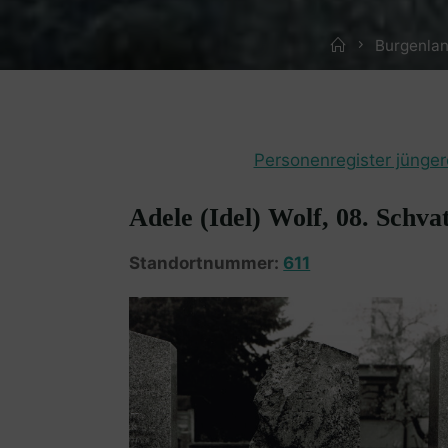
Home
Burgenlan
Personenregister jünger
Adele (Idel) Wolf, 08. Schva
Standortnummer:
611