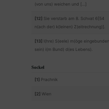
(von uns) weichen und […]
[12]
Sie verstarb am 8. Schvat 6[54
n(ach der) k(leinen) Z(eitrechnung)].
[13]
I(hre) S(eele) m(öge eingebunde
sein) i(m Bund) d(es Lebens).
Sockel
[1]
Prachnik
[2]
Wien