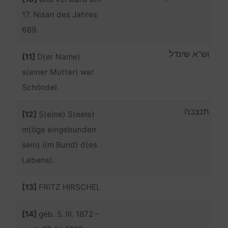
17. Nisan des Jahres
689.
וש”א שינדל
[11]
D(er Name)
s(einer Mutter) war
Schöndel.
תנצבה
[12]
S(eine) S(eele)
m(öge eingebunden
sein) i(m Bund) d(es
Lebens).
[13]
FRITZ HIRSCHEL
[14]
geb. 5. III. 1872 –