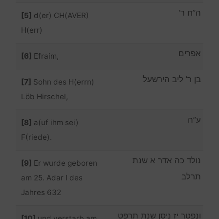
ה”ח ר’
[5]
d(er) CH(AVER)
H(err)
אפרים
[6]
Efraim,
בן ר’ ליב הירשעל
[7]
Sohn des H(errn)
Löb Hirschel,
ע”ה
[8]
a(uf ihm sei)
F(riede).
נולד כה אדר א שנת
[9]
Er wurde geboren
תרלב
am 25. Adar I des
Jahres 632
ונפטר יז ניסן שנת תרפט
[10]
und verstarb am