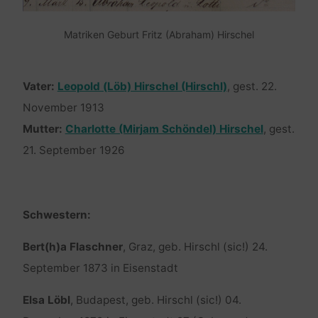
Matriken Geburt Fritz (Abraham) Hirschel
Vater:
Leopold (Löb) Hirschel (Hirschl)
, gest. 22.
November 1913
Mutter:
Charlotte (Mirjam Schöndel) Hirschel
, gest.
21. September 1926
Schwestern:
Bert(h)a Flaschner
, Graz, geb. Hirschl (sic!) 24.
September 1873 in Eisenstadt
Elsa Löbl
, Budapest, geb. Hirschl (sic!) 04.