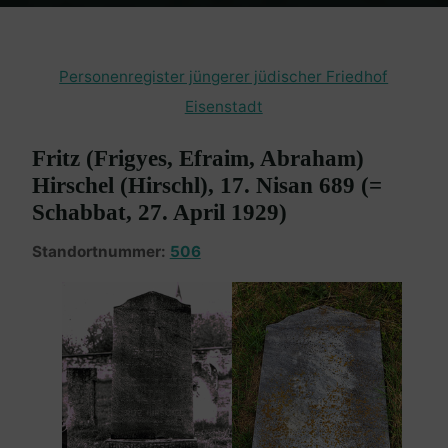
Home
Burgenland Friedhöfe
Friedhof Eisenstadt (jüngerer)
Hirschel Fritz – 27. April 1929
Personenregister jüngerer jüdischer Friedhof
Eisenstadt
Fritz (Frigyes, Efraim, Abraham)
Hirschel (Hirschl), 17. Nisan 689 (=
Schabbat, 27. April 1929)
Standortnummer:
506