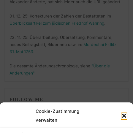
Alexander änderte, hat sich leider auch die URL geändert.
01. 12. 25: Korrekturen der Zahlen der Bestatteten im
Überblicksartikel zum jüdischen Friedhof Währing
.
23. 11. 25: Überarbeitung, Übersetzung, Kommentare,
neues Beitragsbild, Bilder neu usw. in:
Mordechai Eidlitz,
31. Mai 1753
.
Die gesamte Änderungschronologie, siehe
"Über die
Änderungen"
.
FOLLOW ME
Cookie-Zustimmung
verwalten