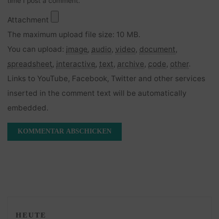
time I post a comment.
Attachment
The maximum upload file size: 10 MB.
You can upload:
image
,
audio
,
video
,
document
,
spreadsheet
,
interactive
,
text
,
archive
,
code
,
other
.
Links to YouTube, Facebook, Twitter and other services
inserted in the comment text will be automatically
embedded.
HEUTE