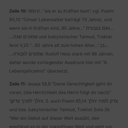
Zeile 10:
Wörtl.: “als er zu Kräften kam”; vgl. Psalm
90,10 “(Unser Lebensalter beträgt 70 Jahre), und
…ואם בגבורת
wenn sie in Kräften sind, 80 Jahre…”
שמונים שנה…
und babylonischer Talmud, Traktat
…בן
Avot V,25 “…80 Jahre alt zum hohen Alter…”
שמונים לגבורה…
. Rudolf Hess starb mit 86 Jahren,
daher wurde vorliegender Ausdruck hier mit “8.
Lebensjahrzehnt” übersetzt.
Zeile 11:
Jesaja 58,8 “Deine Gerechtigkeit geht dir
voran, (die Herrlichkeit des Herrn folgt dir nach)”
צדק לפניו יהלך
והלך לפניך צדקך
. S. auch Psalm 85,14
und bes. babylonischer Talmud, Traktat Sota 3b
“Wer ein Gebot auf dieser Welt ausübt, den
empfängt es in der zukünftigen Welt und geht vor