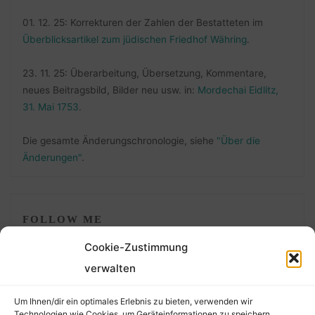
01. 12. 25: Korrekturen der Zahlen der Bestatteten im
Überblicksartikel zum jüdischen Friedhof Währing
.
23. 11. 25: Überarbeitung, Übersetzung, Kommentare,
neues Beitragsbild, Bilder neu usw. in:
Mordechai Eidlitz,
31. Mai 1753
.
Die gesamte Änderungschronologie, siehe
"Über die
Änderungen"
.
FOLLOW ME
Cookie-Zustimmung
verwalten
Um Ihnen/dir ein optimales Erlebnis zu bieten, verwenden wir
Technologien wie Cookies, um Geräteinformationen zu speichern