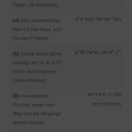
Tagen, der Erhabene,
כהר’ עזריאל העס ע”ה
[4]
d(er) e(hrenhafte)
H(err) Esriel Hess, a(uf
ihm sei) F(riede).
י”נ י”ח אב תרעה לפ”ק
[5]
S(eine Seele) g(ing
hinweg) am 18. Av 675
n(ach der) k(leinen)
Z(eitrechnung).
נכח ה’ היה דרכו
[6]
Im Angesicht
ותהלוכות ביתו‎‏‏
G(ottes) waren sein
Weg und die Vorgänge
seines Hauses.