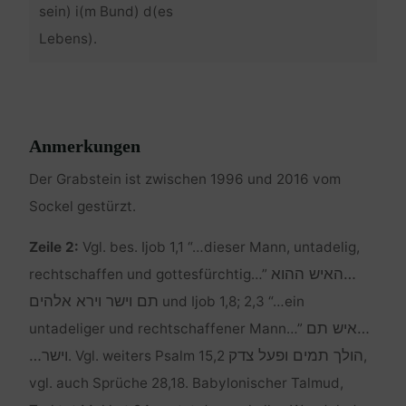
sein) i(m Bund) d(es
Lebens).
Anmerkungen
Der Grabstein ist zwischen 1996 und 2016 vom
Sockel gestürzt.
Zeile 2:
Vgl. bes. Ijob 1,1 “…dieser Mann, untadelig,
…האיש ההוא
rechtschaffen und gottesfürchtig…”
תם וישר וירא אלהים
und Ijob 1,8; 2,3 “…ein
…איש תם
untadeliger und rechtschaffener Mann…”
הולך תמים ופעל צדק
וישר…
. Vgl. weiters Psalm 15,2
,
vgl. auch Sprüche 28,18. Babylonischer Talmud,