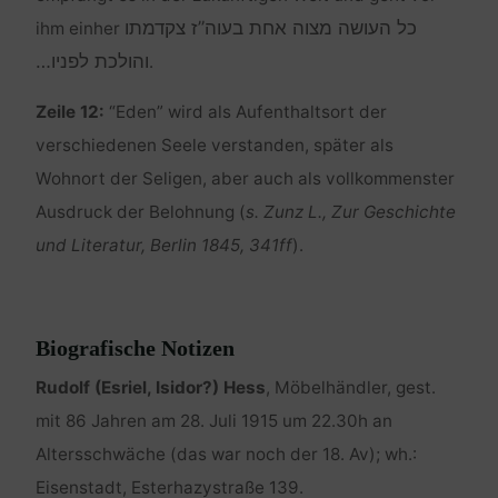
כל העושה מצוה אחת בעוה”ז צקדמתו
ihm einher
והולכת לפניו…
.
Zeile 12:
“Eden” wird als Aufenthaltsort der
verschiedenen Seele verstanden, später als
Wohnort der Seligen, aber auch als vollkommenster
Ausdruck der Belohnung (
s. Zunz L., Zur Geschichte
und Literatur, Berlin 1845, 341ff
).
Biografische Notizen
Rudolf (Esriel, Isidor?) Hess
, Möbelhändler, gest.
mit 86 Jahren am 28. Juli 1915 um 22.30h an
Altersschwäche (das war noch der 18. Av); wh.:
Eisenstadt, Esterhazystraße 139.