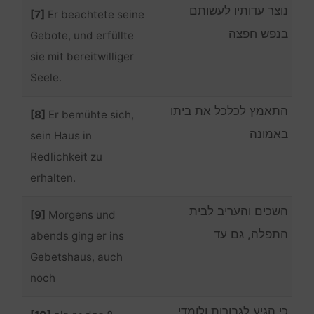
נוצר עדותיו לעשותם
[7]
Er beachtete seine
בנפש חפצה
Gebote, und erfüllte
sie mit bereitwilliger
Seele.
התאמץ לכלכל את ביתו
[8]
Er bemühte sich,
באמונה
sein Haus in
Redlichkeit zu
erhalten.
השכים והעריב לבית
[9]
Morgens und
התפלה, גם עד
abends ging er ins
Gebetshaus, auch
noch
כי הגיע לגבורות ולומדי