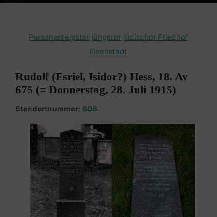
Home
Burgenland Friedhöfe
Friedhof Eisenstadt (jüngerer)
Hess
Rudolf – 28. Juli 1915
Personenregister jüngerer jüdischer Friedhof
Eisenstadt
Rudolf (Esriel, Isidor?) Hess, 18. Av
675 (= Donnerstag, 28. Juli 1915)
Standortnummer:
806