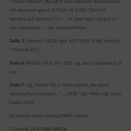
Traktat Makkot 24a setzt den makellos Wandelnden
הולך תמים זה אברהם
mit Abraham gleich
mit
Verweis auf Genesis 17,1 “… er (der Herr) sprach zu
ihm (Abraham): … sei rechtschaffen”.
ושבע ימים
Zeile 3:
Genesis 35,29; Ijob 42,17
; ähnlich
1 Chronik 23,1.
נכח יהוה
Zeile 6:
Richter 18,6
; vgl. auch Sprüche 5,21
u.a.
Zeile 7:
Vgl. Psalm 119,2 “Wohl denen, die seine
אשרי נצרי עדתיו…
Vorschriften befolgen…”
; vgl. auch
Psalm 25,10.
לעשותן
Es müsste wohl richtig
heißen.
ובנפש חפצה
1 Chronik 28,9
.