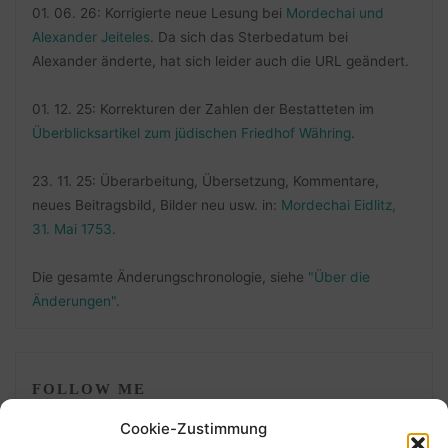
01. 06. 26: Korrigierte neue Lesung bei
Mordechai und
Alexander Jeiteles
. Da sich das Sterbedatum bei
Alexander änderte, hat sich leider auch die URL geändert.
01. 12. 25: Korrekturen der Zahlen der Bestatteten im
Überblicksartikel zum jüdischen Friedhof Währing
.
23. 11. 25: Überarbeitung, Übersetzung, Kommentare,
neues Beitragsbild, Bilder neu usw. in:
Mordechai Eidlitz,
31. Mai 1753
.
Die gesamte Änderungschronologie, siehe
"Über die
Änderungen"
.
FOLLOW ME
Cookie-Zustimmung