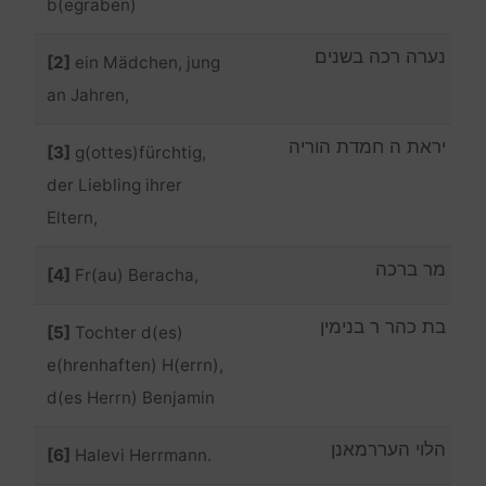
b(egraben)
נערה רכה בשנים
[2]
ein Mädchen, jung
an Jahren,
יראת ה חמדת הוריה
[3]
g(ottes)fürchtig,
der Liebling ihrer
Eltern,
מר ברכה
[4]
Fr(au) Beracha,
בת כהר ר בנימין
[5]
Tochter d(es)
e(hrenhaften) H(errn),
d(es Herrn) Benjamin
הלוי העררמאנן
[6]
Halevi Herrmann.