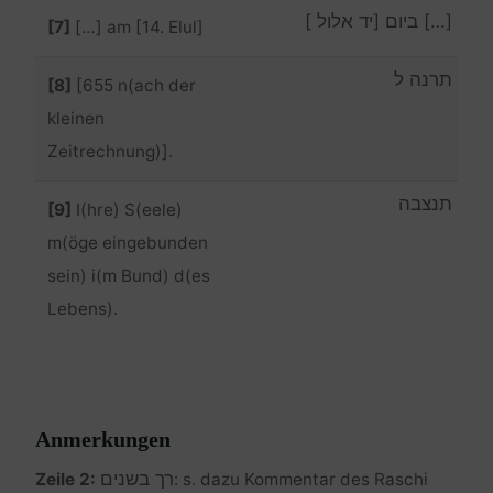
[…] ביום [יד אלול ]
[7]
[…] am [14. Elul]
תרנה ל
[8]
[655 n(ach der
kleinen
Zeitrechnung)].
תנצבה
[9]
I(hre) S(eele)
m(öge eingebunden
sein) i(m Bund) d(es
Lebens).
Anmerkungen
רך בשנים
Zeile 2:
: s. dazu Kommentar des Raschi