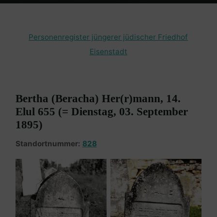
Home
Burgenland Friedhöfe
Friedhof Eisenstadt (jüngerer)
Herrmann Bertha – 03. September 1895
Personenregister jüngerer jüdischer Friedhof
Eisenstadt
Bertha (Beracha) Her(r)mann, 14.
Elul 655 (= Dienstag, 03. September
1895)
Standortnummer:
828