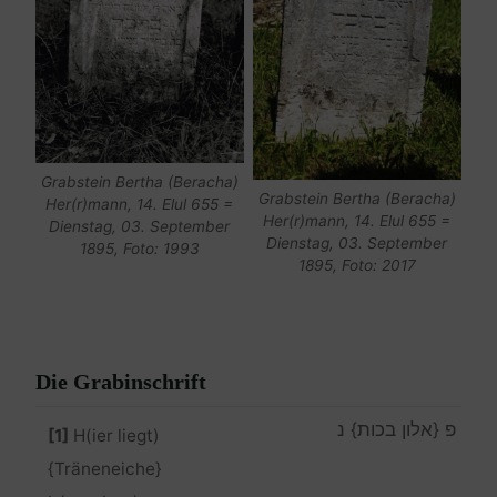
Grabstein Bertha (Beracha)
Grabstein Bertha (Beracha)
Her(r)mann, 14. Elul 655 =
Her(r)mann, 14. Elul 655 =
Dienstag, 03. September
Dienstag, 03. September
1895, Foto: 1993
1895, Foto: 2017
Die Grabinschrift
פ {אלון בכות} נ
[1]
H(ier liegt)
{Träneneiche}