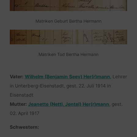
Matriken Geburt Bertha Hermann
Matriken Tod Bertha Hermann
Vater:
Wilhelm (Benjamin Seev) Her(r)mann
, Lehrer
in Unterberg-Eisenstadt, gest. 22. Juli 1914 in
Eisenstadt
Mutter:
Jeanette (Netti, Jentel) Her(r)mann
, gest.
02. April 1917
Schwestern: