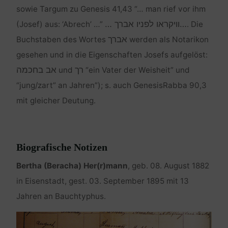
sowie Targum zu Genesis 41,43 “… man rief vor ihm
…וויקראו לפניו אברך …
(Josef) aus: ‘Abrech’ …”
. Die
אברך
Buchstaben des Wortes
werden als Notarikon
gesehen und in die Eigenschaften Josefs aufgelöst:
רך
אב בחכמה
und
“ein Vater der Weisheit” und
“jung/zart” an Jahren”); s. auch GenesisRabba 90,3
mit gleicher Deutung.
Biografische Notizen
Bertha (Beracha) Her(r)mann
, geb. 08. August 1882
in Eisenstadt, gest. 03. September 1895 mit 13
Jahren an Bauchtyphus.