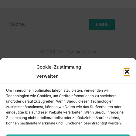
Suchen
nach:
©2026 Der Transkribierer
Cookie-Zustimmung
Back
verwalten
Kontakt / Impressum
to
Um Ihnen/dir ein optimales Erlebnis zu bieten, verwenden wir
Datenschutz
Technologien wie Cookies, um Geräteinformationen zu speichern
und/oder darauf zuzugreifen. Wenn Sie/du diesen Technologien
Cookie-Richtlinie (EU)
Top
zustimmen/zustimmst, können wir Daten wie das Surfverhalten oder
eindeutige IDs auf dieser Website verarbeiten. Wenn Sie/du Ihre/deine
Zustimmung nicht erteilen/erteilst oder zurückziehen/zurückziehst,
können bestimmte Merkmale und Funktionen beeinträchtigt werden.