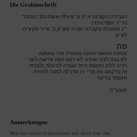
Die Grabinschrift
הגבירה הקצינה א”ח מ’ פיגלה אשת הק’ הנכבד
הר”ר יוסף ווינדן
י”נ ונפטרה ונקברה יום ויו עש”ק ב’ אייר תקע”ח
לפ”ק
פה
טמונה האשה הגונה מעשיה זכה ונאמנה
לא גבה לבה ועיניה לא רמה כפה פרשה לעני
וידיה ללא רוחמה הית’ עטרה לבעלה ולבניה
זה צדקתה וזה פרי’ זיו עדן לה למנה לתחיה
תעמוד ברינה
תנצב”ה
Anmerkungen
Wie bei vielen Grabsteinen war auch hier die