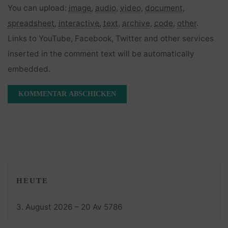
You can upload:
image
,
audio
,
video
,
document
,
spreadsheet
,
interactive
,
text
,
archive
,
code
,
other
.
Links to YouTube, Facebook, Twitter and other services
inserted in the comment text will be automatically
embedded.
HEUTE
3. August 2026 – 20 Av 5786