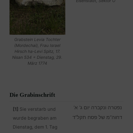
Eisenstadt, Sektor O
Grabstein Levia Tochter
(Mordechai), Frau Israel
Hirsch ha-Levi Spitz, 17.
Nisan 534 = Dienstag, 29.
März 1774
Die Grabinschrift
נפטרה ונקברה יום ג’ א’
[1]
Sie verstarb und
דחוה”מ של פסח תקל”ד
wurde begraben am
Dienstag, dem 1. Tag