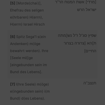
[מרדי] אשת המנוח הר”ר
[5]
[Morde(chai)],
ישראל הרש
Ehefrau des seligen
e(hrbaren) H(errn),
H(errn) Israel Hirsch
שפיץ סג”ל ז”ל נש[מתה
[6]
Spitz Sega“l s(ein
ת]הא [צרורה בצרור
Andenken) m(öge
bewahrt werden). Ihre
החייים]
[Seele mö]ge
[eingebunden sein im
Bund des Lebens].
תנצב”ה
[7]
I(hre Seele) m(öge)
e(ingebunden sein) i(m
Bund) d(es Lebens).