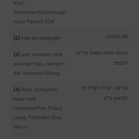
d(er)
Z(wischen)f(eier)t(age)
v(on) Pesach 534.
פה טמונה
[2]
Hier ist geborgen
וגנוזה אשה הגונה וזריזה
[3]
und verwahrt eine
למצות
würdige Frau, hurtig in
der Gebotserfüllung
בוראה יקרה וישרה מ’
[4]
ihres Schöpfers,
לביאה ב”ה
teuer und
rechtschaffen, F(rau)
Levia, T(ochter) d(es
Herrn)