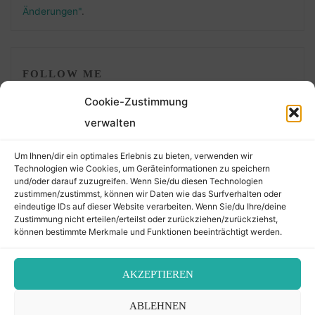
Änderungen"
.
FOLLOW ME
Cookie-Zustimmung
verwalten
Um Ihnen/dir ein optimales Erlebnis zu bieten, verwenden wir
Technologien wie Cookies, um Geräteinformationen zu speichern
und/oder darauf zuzugreifen. Wenn Sie/du diesen Technologien
zustimmen/zustimmst, können wir Daten wie das Surfverhalten oder
eindeutige IDs auf dieser Website verarbeiten. Wenn Sie/du Ihre/deine
©2026 Der Transkribierer
Zustimmung nicht erteilen/erteilst oder zurückziehen/zurückziehst,
können bestimmte Merkmale und Funktionen beeinträchtigt werden.
Back
AKZEPTIEREN
Kontakt / Impressum
ABLEHNEN
to
Datenschutz