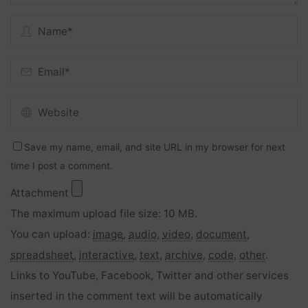
Save my name, email, and site URL in my browser for next
time I post a comment.
Attachment
The maximum upload file size: 10 MB.
You can upload:
image
,
audio
,
video
,
document
,
spreadsheet
,
interactive
,
text
,
archive
,
code
,
other
.
Links to YouTube, Facebook, Twitter and other services
inserted in the comment text will be automatically