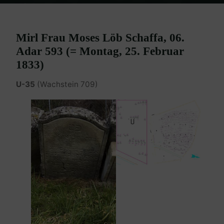
Home
Burgenland Friedhöfe
Friedhof Eisenstadt (älterer)
Schaffa Mirl – 25. Februar 1833
Mirl Frau Moses Löb Schaffa, 06.
Adar 593 (= Montag, 25. Februar
1833)
U-35
(Wachstein 709)