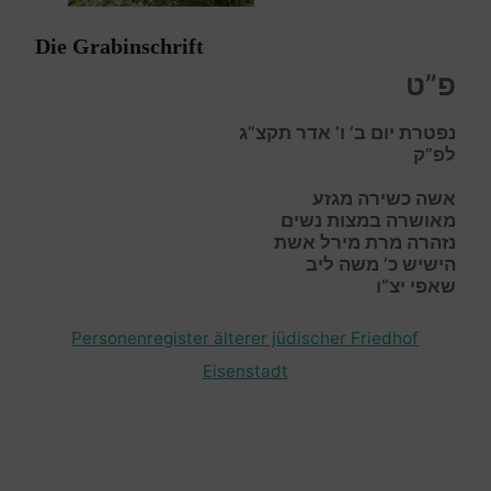
Die Grabinschrift
פ”ט
נפטרת יום ב’ ו’ אדר תקצ”ג
לפ”ק
אשה כשירה מגזע
מאושרה במצות נשים
נזהרה מרת מירל אשת
הישיש כ’ משה ליב
שאפי יצ”ו
Personenregister älterer jüdischer Friedhof
Eisenstadt