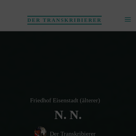
Skip
to
DER TRANSKRIBIERER
content
Friedhof Eisenstadt (älterer)
N. N.
Der Transkribierer