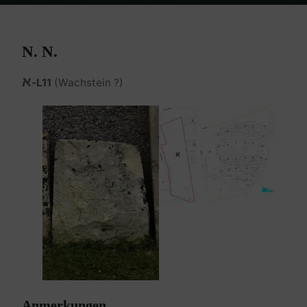
Home
Burgenland Friedhöfe
Friedhof Eisenstadt (älterer)
N. N.
N. N.
א
-L11
(Wachstein ?)
Anmerkungen