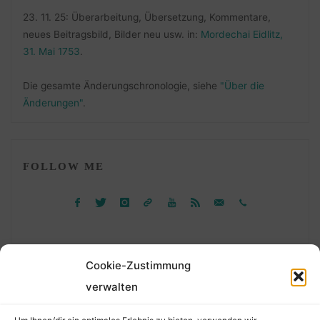
23. 11. 25: Überarbeitung, Übersetzung, Kommentare,
neues Beitragsbild, Bilder neu usw. in:
Mordechai Eidlitz,
31. Mai 1753
.
Die gesamte Änderungschronologie, siehe
"Über die
Änderungen"
.
FOLLOW ME
Cookie-Zustimmung
verwalten
Suchen