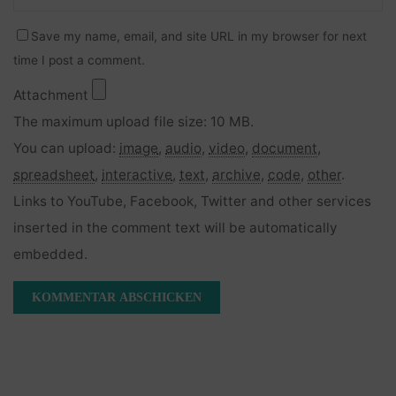
Save my name, email, and site URL in my browser for next
time I post a comment.
Attachment
The maximum upload file size: 10 MB.
You can upload:
image
,
audio
,
video
,
document
,
spreadsheet
,
interactive
,
text
,
archive
,
code
,
other
.
Links to YouTube, Facebook, Twitter and other services
inserted in the comment text will be automatically
embedded.