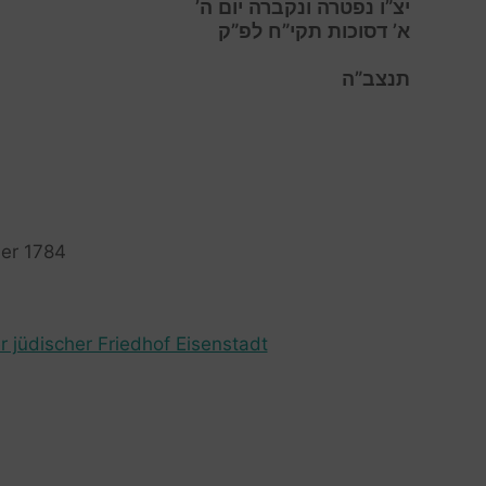
יצ”ו נפטרה ונקברה יום ה’
א’ דסוכות תקי”ח לפ”ק
תנצב”ה
ner 1784
r jüdischer Friedhof Eisenstadt