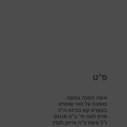
פ”ט
אשה הגונה צנועה
נאמנה על האי שופרא
בעפרא קא בכינא ה”ה
מרת לאה חי’ ב”ה פנחס
ז”ל אשת כ”ה אייזק לונדן