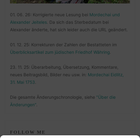
01. 06. 26: Korrigierte neue Lesung bei
Mordechai und
Alexander Jeiteles
. Da sich das Sterbedatum bei
Alexander änderte, hat sich leider auch die URL geändert.
01. 12. 25: Korrekturen der Zahlen der Bestatteten im
Überblicksartikel zum jüdischen Friedhof Währing
.
23. 11. 25: Überarbeitung, Übersetzung, Kommentare,
neues Beitragsbild, Bilder neu usw. in:
Mordechai Eidlitz,
31. Mai 1753
.
Die gesamte Änderungschronologie, siehe
"Über die
Änderungen"
.
FOLLOW ME