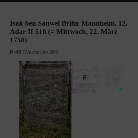
Home
Burgenland Friedhöfe
Friedhof Eisenstadt (älterer)
Brilin-
Mannheim Isak – 22. März 1758
Isak ben Sanwel Brilin-Mannheim, 12.
Adar II 518 (= Mittwoch, 22. März
1758)
R-48
(Wachstein 269)