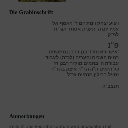
Die Grabinschrift
ויגוע יצחק וימת יום ד’ ויאסף אל
עמיו יום ה’ תענית אסתר תגי”ח
לפ”ק
פ”נ
’איש ירא וחרד בנן דרבנן ממשפח
רמים השכים והעריב (לכ”ה) לעבוד
עבודת ה’ בתמים מוקיר רבנן הי’
כל הימים ה”ה הר”ר איצק בהר”ר
זנוויל ברילין מנהיים זצ”ל
תנצב”ה
Anmerkungen
Zeile 2: Das Begräbnisdatum wird angegeben mit