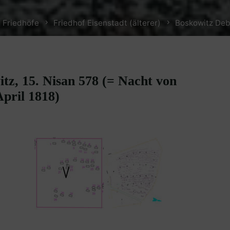
 Friedhöfe
Friedhof Eisenstadt (älterer)
Boskowitz Debo
tz, 15. Nisan 578 (= Nacht von
April 1818)