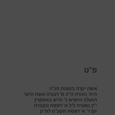
פ”ט
אשה יקרה במצות חנ”ה
הית’ נזהרה ה”ה מ’ דבורה אשת היקר
הנעלה הישיש כ’ הרש באסקויץ
י”ץ נפטרה ליל א’ דפסח ונקברה
יום ד’ א’ דפסח תקע”ח לפ”ק