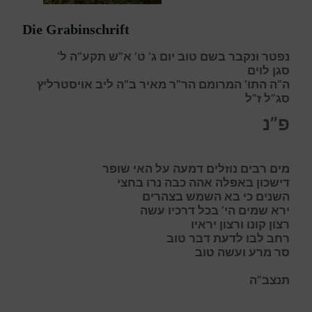
Die Grabinschrift
נפטר ונקבר בשם טוב יום ג’ ט’ א”ש תקע”ה ל’
סגן לוים
ה”ה התו’ המרומם הר”ר מאיר ב”ה ליב אויסטרליץ
סג”ל ז”ל
פ”נ
מ
ים רבים נוזלים דמעה על האי שופר
דישכון באפלה
א
הה כבה נרו בחצי
השנים כי בא השמש בצהרים
י
רא שמים הי’ בכל דרכיו עשה
רצון קונו ורצון יראיו
ר
חב לבו לדעת דבר טוב
סר מרע ועשה טוב
תנצב”ה