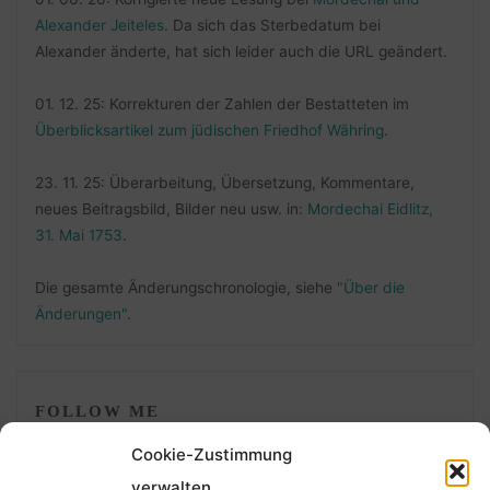
Alexander Jeiteles
. Da sich das Sterbedatum bei
Alexander änderte, hat sich leider auch die URL geändert.
01. 12. 25: Korrekturen der Zahlen der Bestatteten im
Überblicksartikel zum jüdischen Friedhof Währing
.
23. 11. 25: Überarbeitung, Übersetzung, Kommentare,
neues Beitragsbild, Bilder neu usw. in:
Mordechai Eidlitz,
31. Mai 1753
.
Die gesamte Änderungschronologie, siehe
"Über die
Änderungen"
.
FOLLOW ME
Cookie-Zustimmung
verwalten