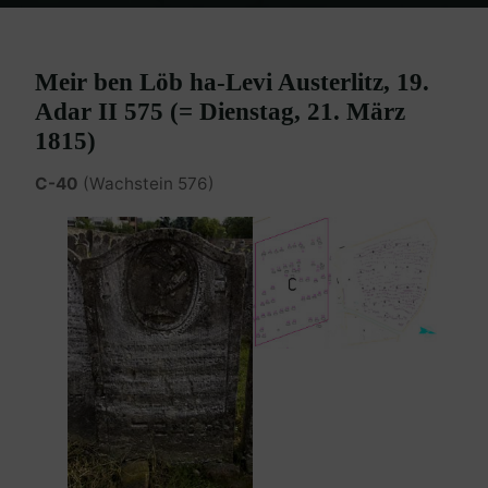
Home
Burgenland Friedhöfe
Friedhof Eisenstadt (älterer)
Austerlitz Meir – 21. März 1815
Meir ben Löb ha-Levi Austerlitz, 19.
Adar II 575 (= Dienstag, 21. März
1815)
C-40
(Wachstein 576)