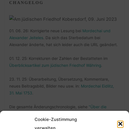
CHANGELOG
01. 06. 26: Korrigierte neue Lesung bei
Mordechai und
Alexander Jeiteles
. Da sich das Sterbedatum bei
Alexander änderte, hat sich leider auch die URL geändert.
01. 12. 25: Korrekturen der Zahlen der Bestatteten im
Überblicksartikel zum jüdischen Friedhof Währing
.
23. 11. 25: Überarbeitung, Übersetzung, Kommentare,
neues Beitragsbild, Bilder neu usw. in:
Mordechai Eidlitz,
31. Mai 1753
.
Die gesamte Änderungschronologie, siehe
"Über die
Änderungen"
.
Cookie-Zustimmung
verwalten