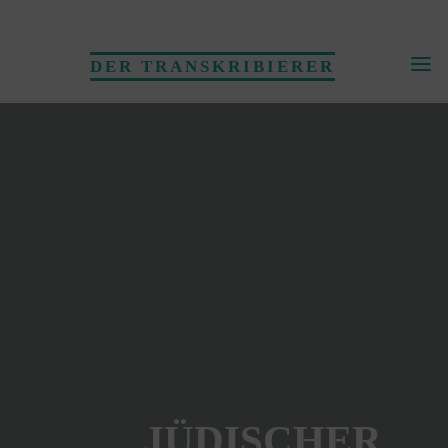
Skip
to
DER TRANSKRIBIERER
content
JÜDISCHER