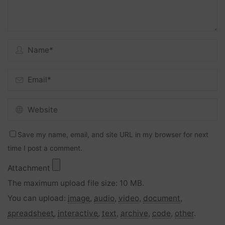
Save my name, email, and site URL in my browser for next
time I post a comment.
Attachment
The maximum upload file size: 10 MB.
You can upload:
image
,
audio
,
video
,
document
,
spreadsheet
,
interactive
,
text
,
archive
,
code
,
other
.