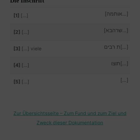
Die Inschrift
[…אותמה]
[1]
[…]
[…שרהבא]
[2]
[…]
[…]ת רבים
[3]
[…] viele
[…]תוצו
[4]
[…]
[…]
[5]
[…]
Zur Übersichtsseite – Zum Fund und zum Ziel und
Zweck dieser Dokumentation