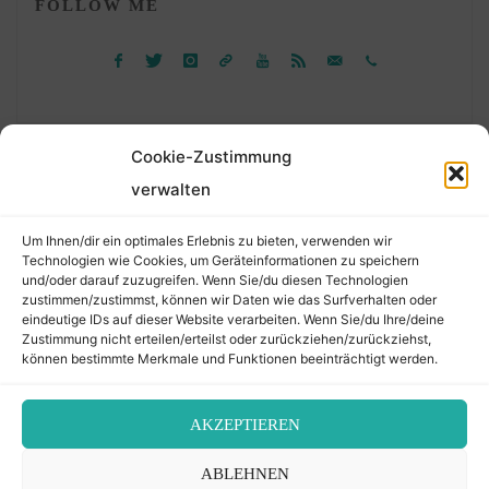
FOLLOW ME
Cookie-Zustimmung
verwalten
Suchen
Um Ihnen/dir ein optimales Erlebnis zu bieten, verwenden wir
nach:
Technologien wie Cookies, um Geräteinformationen zu speichern
und/oder darauf zuzugreifen. Wenn Sie/du diesen Technologien
zustimmen/zustimmst, können wir Daten wie das Surfverhalten oder
eindeutige IDs auf dieser Website verarbeiten. Wenn Sie/du Ihre/deine
©2026 Der Transkribierer
Zustimmung nicht erteilen/erteilst oder zurückziehen/zurückziehst,
können bestimmte Merkmale und Funktionen beeinträchtigt werden.
Back
AKZEPTIEREN
Kontakt / Impressum
ABLEHNEN
to
Datenschutz