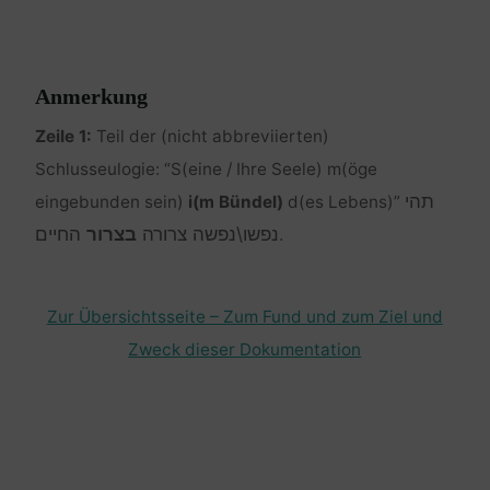
Anmerkung
Zeile 1:
Teil der (nicht abbreviierten)
Schlusseulogie: “S(eine / Ihre Seele) m(öge
תהי
eingebunden sein)
i(m Bündel)
d(es Lebens)”
נפשו\נפשה צרורה
בצרור
החיים
.
Zur Übersichtsseite – Zum Fund und zum Ziel und
Zweck dieser Dokumentation