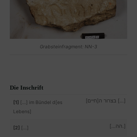
Grabsteinfragment: NN-3
Die Inschrift
[…] בצרור ה[חיים]
[1]
[…] im Bündel d[es
Lebens]
[.הה…]
[2]
[…]