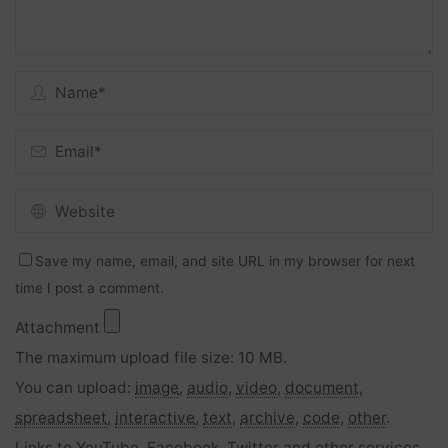
Save my name, email, and site URL in my browser for next
time I post a comment.
Attachment
The maximum upload file size: 10 MB.
You can upload:
image
,
audio
,
video
,
document
,
spreadsheet
,
interactive
,
text
,
archive
,
code
,
other
.
Links to YouTube, Facebook, Twitter and other services