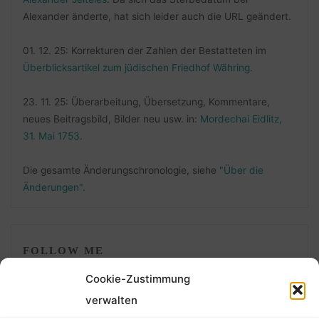
Alexander änderte, hat sich leider auch die URL geändert.
01. 12. 25: Korrekturen der Zahlen der Bestatteten im
Überblicksartikel zum jüdischen Friedhof Währing
.
23. 11. 25: Überarbeitung, Übersetzung, Kommentare,
neues Beitragsbild, Bilder neu usw. in:
Mordechai Eidlitz,
31. Mai 1753
.
Die gesamte Änderungschronologie, siehe
"Über die
Änderungen"
.
FOLLOW ME
Cookie-Zustimmung
verwalten