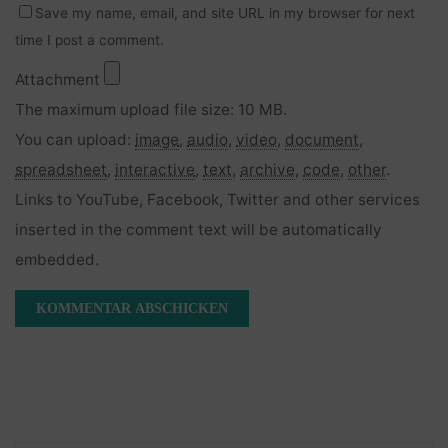
Save my name, email, and site URL in my browser for next
time I post a comment.
Attachment
The maximum upload file size: 10 MB.
You can upload:
image
,
audio
,
video
,
document
,
spreadsheet
,
interactive
,
text
,
archive
,
code
,
other
.
Links to YouTube, Facebook, Twitter and other services
inserted in the comment text will be automatically
embedded.