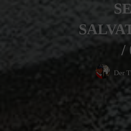
SE
SALVAT
/
Der T