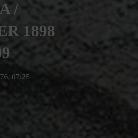
A /
ER 1898
99
776, 07:25