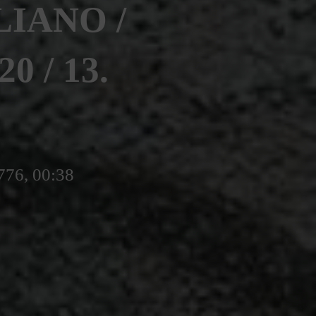
IANO /
 / 13.
776, 00:38