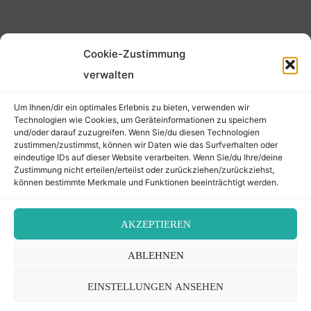
Cookie-Zustimmung
verwalten
Suchen
Um Ihnen/dir ein optimales Erlebnis zu bieten, verwenden wir
nach:
Technologien wie Cookies, um Geräteinformationen zu speichern
und/oder darauf zuzugreifen. Wenn Sie/du diesen Technologien
zustimmen/zustimmst, können wir Daten wie das Surfverhalten oder
eindeutige IDs auf dieser Website verarbeiten. Wenn Sie/du Ihre/deine
©2026 Der Transkribierer
Zustimmung nicht erteilen/erteilst oder zurückziehen/zurückziehst,
können bestimmte Merkmale und Funktionen beeinträchtigt werden.
Back
AKZEPTIEREN
Kontakt / Impressum
ABLEHNEN
to
Datenschutz
Cookie-Richtlinie (EU)
EINSTELLUNGEN ANSEHEN
Top