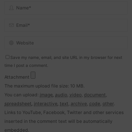
Save my name, email, and site URL in my browser for next
time I post a comment.
Attachment
The maximum upload file size: 10 MB.
You can upload:
image
,
audio
,
video
,
document
,
spreadsheet
,
interactive
,
text
,
archive
,
code
,
other
.
Links to YouTube, Facebook, Twitter and other services
inserted in the comment text will be automatically
embedded.