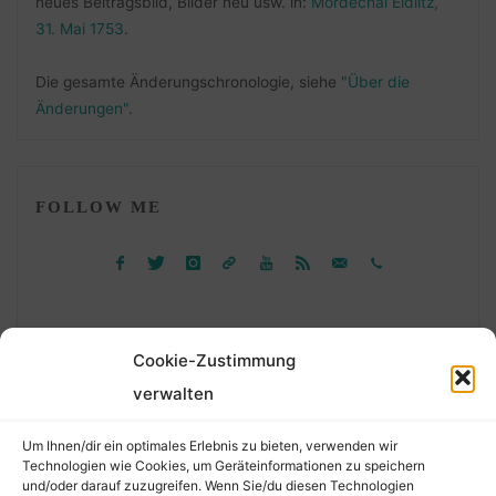
neues Beitragsbild, Bilder neu usw. in:
Mordechai Eidlitz,
31. Mai 1753
.
Die gesamte Änderungschronologie, siehe
"Über die
Änderungen"
.
FOLLOW ME
Cookie-Zustimmung
verwalten
Suchen
Um Ihnen/dir ein optimales Erlebnis zu bieten, verwenden wir
nach:
Technologien wie Cookies, um Geräteinformationen zu speichern
und/oder darauf zuzugreifen. Wenn Sie/du diesen Technologien