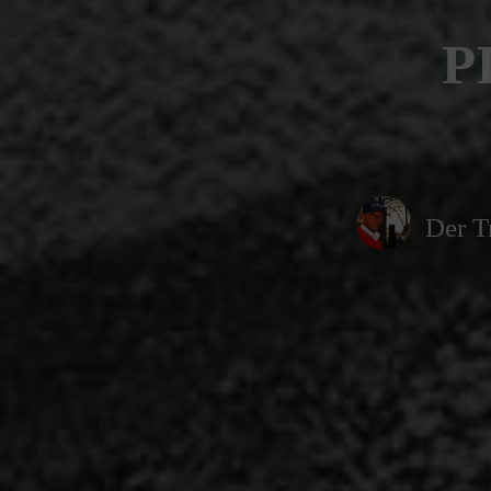
P
Der T