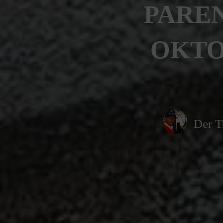
PAREN
OKTOB
Der T