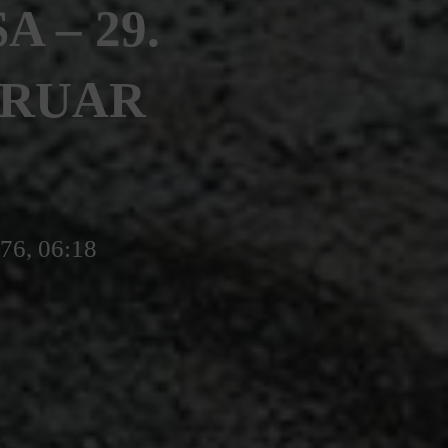
 – 29.
EBRUAR
776, 06:18