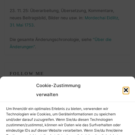
23. 11. 25: Überarbeitung, Übersetzung, Kommentare,
neues Beitragsbild, Bilder neu usw. in:
Mordechai Eidlitz,
31. Mai 1753
.
Die gesamte Änderungschronologie, siehe
"Über die
Änderungen"
.
FOLLOW ME
Cookie-Zustimmung
verwalten
Um Ihnen/dir ein optimales Erlebnis zu bieten, verwenden wir
Technologien wie Cookies, um Geräteinformationen zu speichern
und/oder darauf zuzugreifen. Wenn Sie/du diesen Technologien
zustimmen/zustimmst, können wir Daten wie das Surfverhalten oder
eindeutige IDs auf dieser Website verarbeiten. Wenn Sie/du Ihre/deine