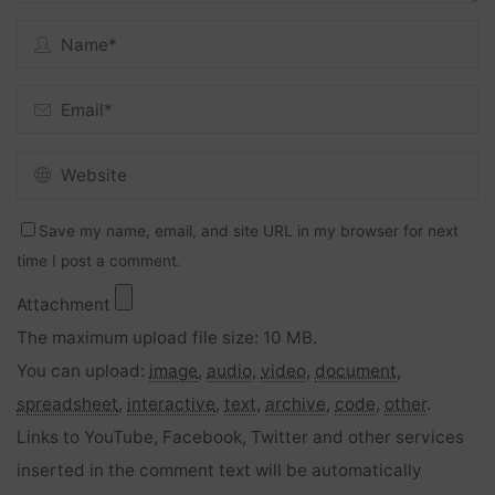
Save my name, email, and site URL in my browser for next
time I post a comment.
Attachment
The maximum upload file size: 10 MB.
You can upload:
image
,
audio
,
video
,
document
,
spreadsheet
,
interactive
,
text
,
archive
,
code
,
other
.
Links to YouTube, Facebook, Twitter and other services
inserted in the comment text will be automatically