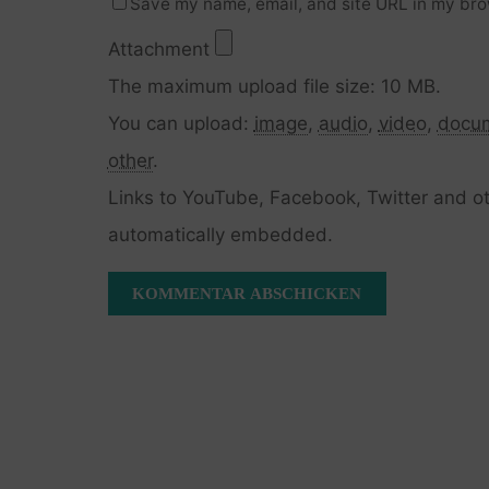
Save my name, email, and site URL in my bro
Attachment
The maximum upload file size: 10 MB.
You can upload:
image
,
audio
,
video
,
docu
other
.
Links to YouTube, Facebook, Twitter and ot
automatically embedded.