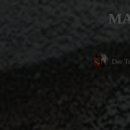
MA
Der Tr