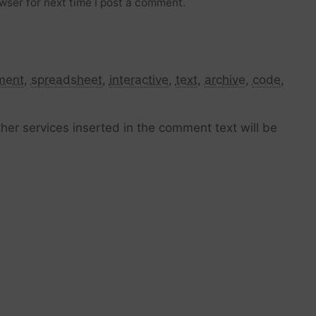
wser for next time I post a comment.
ment
,
spreadsheet
,
interactive
,
text
,
archive
,
code
,
her services inserted in the comment text will be