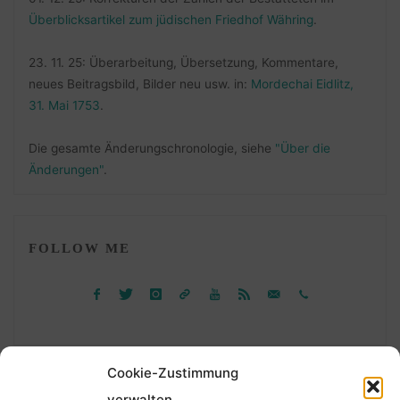
Überblicksartikel zum jüdischen Friedhof Währing
.
23. 11. 25: Überarbeitung, Übersetzung, Kommentare,
neues Beitragsbild, Bilder neu usw. in:
Mordechai Eidlitz,
31. Mai 1753
.
Die gesamte Änderungschronologie, siehe
"Über die
Änderungen"
.
FOLLOW ME
Cookie-Zustimmung
verwalten