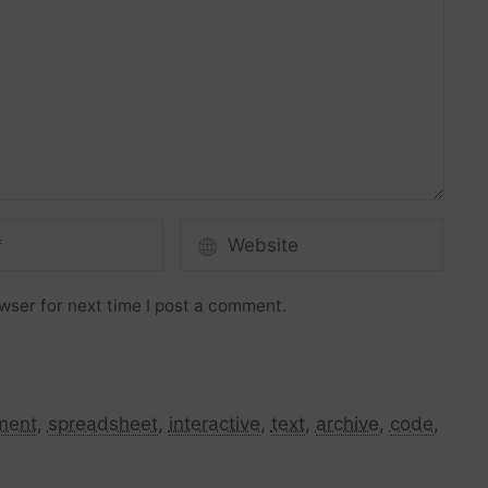
wser for next time I post a comment.
ment
,
spreadsheet
,
interactive
,
text
,
archive
,
code
,