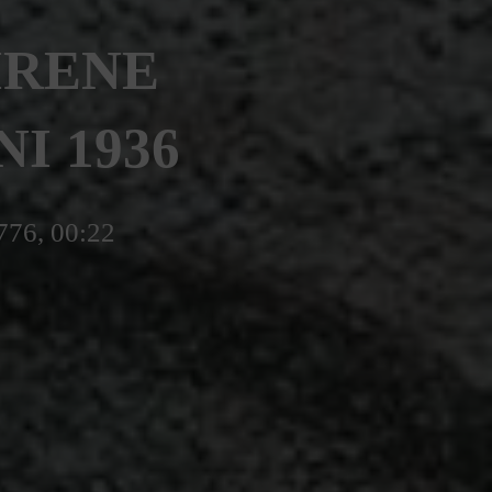
IRENE
NI 1936
776, 00:22