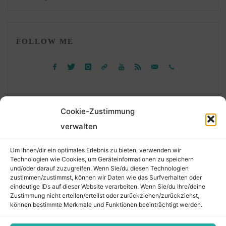
FOLLOW ME
Cookie-Zustimmung
verwalten
Suchen
Um Ihnen/dir ein optimales Erlebnis zu bieten, verwenden wir
nach:
Technologien wie Cookies, um Geräteinformationen zu speichern
und/oder darauf zuzugreifen. Wenn Sie/du diesen Technologien
zustimmen/zustimmst, können wir Daten wie das Surfverhalten oder
eindeutige IDs auf dieser Website verarbeiten. Wenn Sie/du Ihre/deine
©2026 Der Transkribierer
Zustimmung nicht erteilen/erteilst oder zurückziehen/zurückziehst,
können bestimmte Merkmale und Funktionen beeinträchtigt werden.