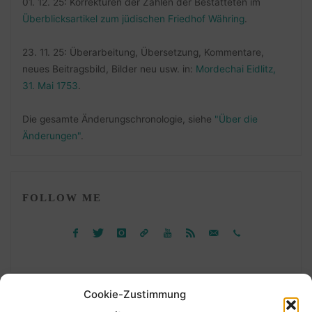
01. 12. 25: Korrekturen der Zahlen der Bestatteten im
Überblicksartikel zum jüdischen Friedhof Währing
.
23. 11. 25: Überarbeitung, Übersetzung, Kommentare,
neues Beitragsbild, Bilder neu usw. in:
Mordechai Eidlitz,
31. Mai 1753
.
Die gesamte Änderungschronologie, siehe
"Über die
Änderungen"
.
FOLLOW ME
Cookie-Zustimmung