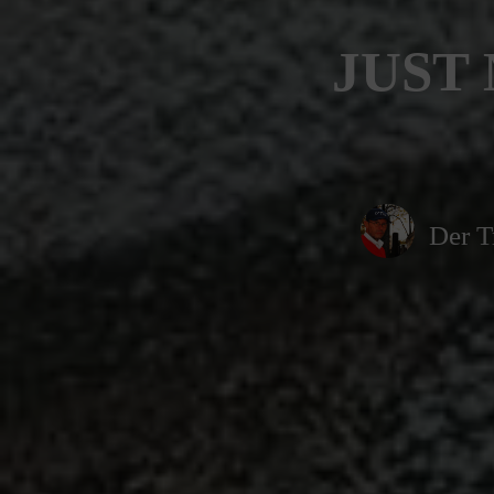
JUST
Der T