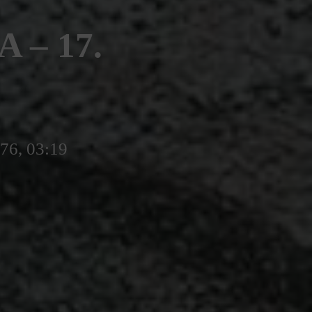
– 17.
776, 03:19